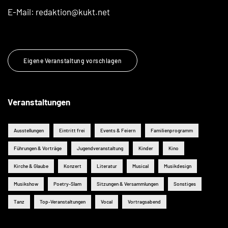
E-Mail:
redaktion@kukt.net
Eigene Veranstaltung vorschlagen
Veranstaltungen
Ausstellungen
Eintritt frei
Events & Feiern
Familienprogramm
Führungen & Vorträge
Jugendveranstaltung
Kinder
Kino
Kirche & Glaube
Konzert
Literatur
Musical
Musikdesign
Musikshow
Poetry-Slam
Sitzungen & Versammlungen
Sonstiges
Tanz
Top-Veranstaltungen
Vocal
Vortragsabend