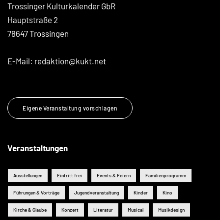
Trossinger Kulturkalender GbR
Hauptstraße 2
78647 Trossingen
E-Mail:
redaktion@kukt.net
Eigene Veranstaltung vorschlagen
Veranstaltungen
Ausstellungen
Eintritt frei
Events & Feiern
Familienprogramm
Führungen & Vorträge
Jugendveranstaltung
Kinder
Kino
Kirche & Glaube
Konzert
Literatur
Musical
Musikdesign