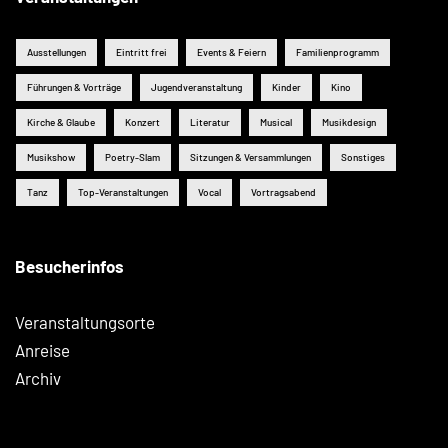
Ausstellungen
Eintritt frei
Events & Feiern
Familienprogramm
Führungen & Vorträge
Jugendveranstaltung
Kinder
Kino
Kirche & Glaube
Konzert
Literatur
Musical
Musikdesign
Musikshow
Poetry-Slam
Sitzungen & Versammlungen
Sonstiges
Tanz
Top-Veranstaltungen
Vocal
Vortragsabend
Besucherinfos
Veranstaltungsorte
Anreise
Archiv