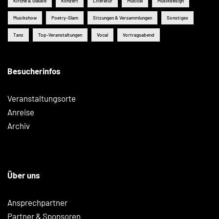
Kirche & Glaube
Konzert
Literatur
Musical
Musikdesign
Musikshow
Poetry-Slam
Sitzungen & Versammlungen
Sonstiges
Tanz
Top-Veranstaltungen
Vocal
Vortragsabend
Besucherinfos
Veranstaltungsorte
Anreise
Archiv
Über uns
Ansprechpartner
Partner & Sponsoren