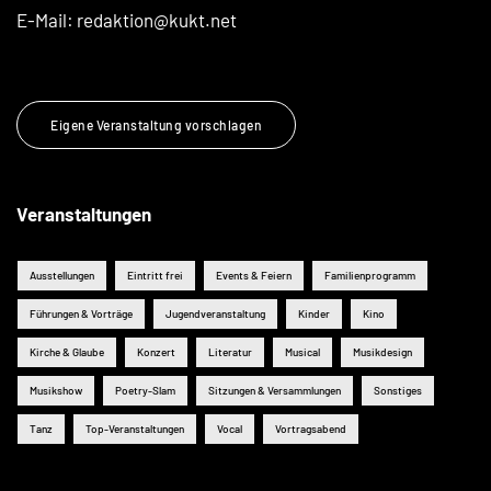
E-Mail:
redaktion@kukt.net
Eigene Veranstaltung vorschlagen
Veranstaltungen
Ausstellungen
Eintritt frei
Events & Feiern
Familienprogramm
Führungen & Vorträge
Jugendveranstaltung
Kinder
Kino
Kirche & Glaube
Konzert
Literatur
Musical
Musikdesign
Musikshow
Poetry-Slam
Sitzungen & Versammlungen
Sonstiges
Tanz
Top-Veranstaltungen
Vocal
Vortragsabend