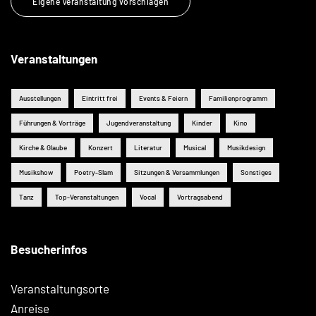
Eigene Veranstaltung vorschlagen
Veranstaltungen
Ausstellungen
Eintritt frei
Events & Feiern
Familienprogramm
Führungen & Vorträge
Jugendveranstaltung
Kinder
Kino
Kirche & Glaube
Konzert
Literatur
Musical
Musikdesign
Musikshow
Poetry-Slam
Sitzungen & Versammlungen
Sonstiges
Tanz
Top-Veranstaltungen
Vocal
Vortragsabend
Besucherinfos
Veranstaltungsorte
Anreise