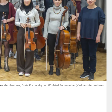
exander Janiczek, Boris Kucharsky und Winfried Rademacher (Violine) interpretieren
.