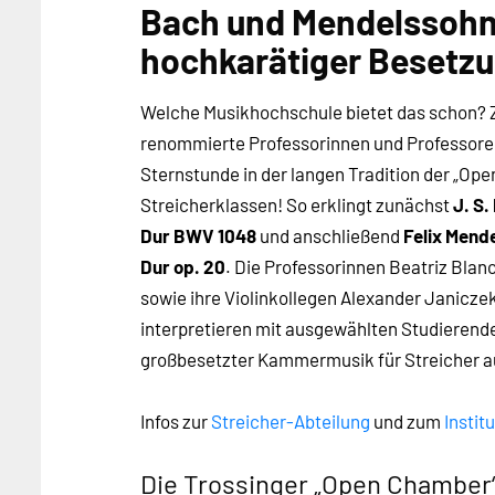
Bach und Mendelssohn
hochkarätiger Besetz
Welche Musikhochschule bietet das schon? Z
renommierte Professorinnen und Professore
Sternstunde in der langen Tradition der „Op
Streicherklassen! So erklingt zunächst
J. S
Dur BWV 1048
und anschließend
Felix Mend
Dur op. 20
. Die Professorinnen Beatriz Blan
sowie ihre Violinkollegen Alexander Janicz
interpretieren mit ausgewählten Studierende
großbesetzter Kammermusik für Streicher aus
Infos zur
Streicher-Abteilung
und zum
Instit
Die Trossinger „Open Chamber