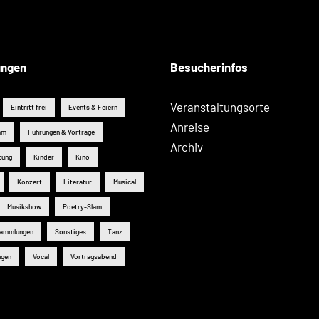
ungen
Besucherinfos
Veranstaltungsorte
Eintritt frei
Events & Feiern
Anreise
mm
Führungen & Vorträge
Archiv
tung
Kinder
Kino
Konzert
Literatur
Musical
Musikshow
Poetry-Slam
sammlungen
Sonstiges
Tanz
ngen
Vocal
Vortragsabend