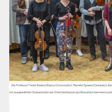
Die Professor*innen Beatriz Blanco (Violoncello), Marieke Spaans (Cembalo), Al
mit ausgewählten Studierenden der Streicherklassen großbesetzte Kammermusik