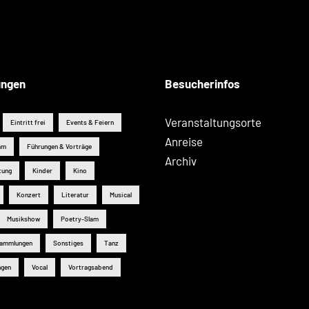
ungen
Besucherinfos
Veranstaltungsorte
Eintritt frei
Events & Feiern
Anreise
mm
Führungen & Vorträge
Archiv
tung
Kinder
Kino
Konzert
Literatur
Musical
Musikshow
Poetry-Slam
sammlungen
Sonstiges
Tanz
ngen
Vocal
Vortragsabend