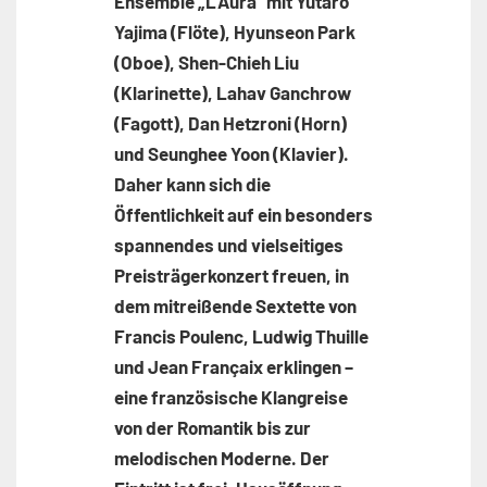
Ensemble „L’Aura“ mit Yutaro
Yajima (Flöte), Hyunseon Park
(Oboe), Shen-Chieh Liu
(Klarinette), Lahav Ganchrow
(Fagott), Dan Hetzroni (Horn)
und Seunghee Yoon (Klavier).
Daher kann sich die
Öffentlichkeit auf ein besonders
spannendes und vielseitiges
Preisträgerkonzert freuen, in
dem mitreißende Sextette von
Francis Poulenc, Ludwig Thuille
und Jean Françaix erklingen –
eine französische Klangreise
von der Romantik bis zur
melodischen Moderne. Der