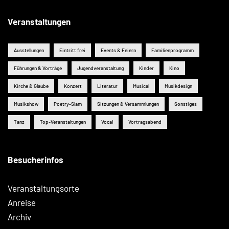
Veranstaltungen
Ausstellungen
Eintritt frei
Events & Feiern
Familienprogramm
Führungen & Vorträge
Jugendveranstaltung
Kinder
Kino
Kirche & Glaube
Konzert
Literatur
Musical
Musikdesign
Musikshow
Poetry-Slam
Sitzungen & Versammlungen
Sonstiges
Tanz
Top-Veranstaltungen
Vocal
Vortragsabend
Besucherinfos
Veranstaltungsorte
Anreise
Archiv