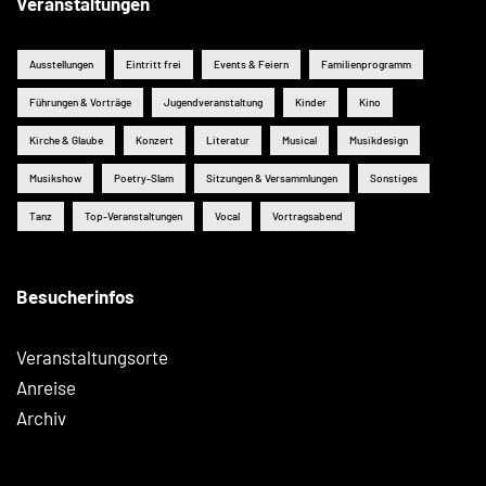
Veranstaltungen
Ausstellungen
Eintritt frei
Events & Feiern
Familienprogramm
Führungen & Vorträge
Jugendveranstaltung
Kinder
Kino
Kirche & Glaube
Konzert
Literatur
Musical
Musikdesign
Musikshow
Poetry-Slam
Sitzungen & Versammlungen
Sonstiges
Tanz
Top-Veranstaltungen
Vocal
Vortragsabend
Besucherinfos
Veranstaltungsorte
Anreise
Archiv