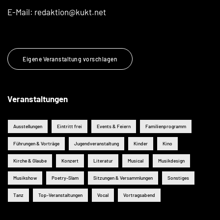
E-Mail:
redaktion@kukt.net
Eigene Veranstaltung vorschlagen
Veranstaltungen
Ausstellungen
Eintritt frei
Events & Feiern
Familienprogramm
Führungen & Vorträge
Jugendveranstaltung
Kinder
Kino
Kirche & Glaube
Konzert
Literatur
Musical
Musikdesign
Musikshow
Poetry-Slam
Sitzungen & Versammlungen
Sonstiges
Tanz
Top-Veranstaltungen
Vocal
Vortragsabend