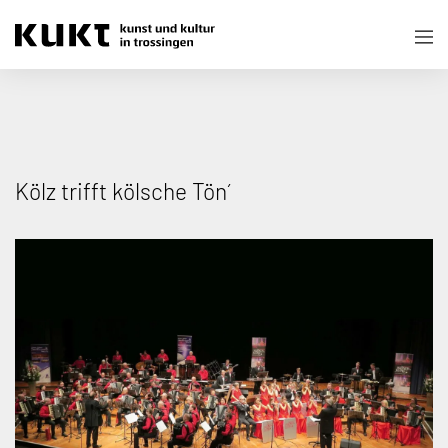
Kölz trifft kölsche Tön´