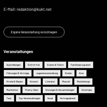
E-Mail:
redaktion@kukt.net
Eigene Veranstaltung vorschlagen
Veranstaltungen
Ausstellungen
Eintritt frei
Events & Feiern
Familienprogramm
Führungen & Vorträge
Jugendveranstaltung
Kinder
Kino
Kirche & Glaube
Konzert
Literatur
Musical
Musikdesign
Musikshow
Poetry-Slam
Sitzungen & Versammlungen
Sonstiges
Tanz
Top-Veranstaltungen
Vocal
Vortragsabend