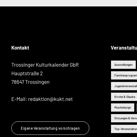
Kontakt
Veranstalt
Trossinger Kulturkalender GbR
Ausstellungen
Hauptstraße 2
Familienprogra
78647 Trossingen
Jugendveranstal
Kirche & Glaube
E-Mail:
redaktion@kukt.net
Musikdesign
Sitzungen & Ver
Eigene Veranstaltung vorschlagen
Top-Veranstaltu