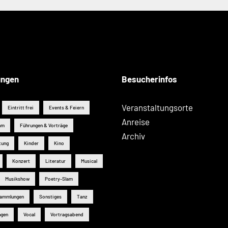
ungen
Besucherinfos
Veranstaltungsorte
Eintritt frei
Events & Feiern
Anreise
mm
Führungen & Vorträge
Archiv
tung
Kinder
Kino
Konzert
Literatur
Musical
Musikshow
Poetry-Slam
sammlungen
Sonstiges
Tanz
ngen
Vocal
Vortragsabend