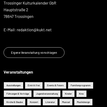
Trossinger Kulturkalender GbR
Hauptstraße 2
78647 Trossingen
E-Mail:
redaktion@kukt.net
Eigene Veranstaltung vorschlagen
Veranstaltungen
Ausstellungen
Eintritt frei
Events & Feiern
Familienprogramm
Führungen & Vorträge
Jugendveranstaltung
Kinder
Kino
Kirche & Glaube
Konzert
Literatur
Musical
Musikdesign