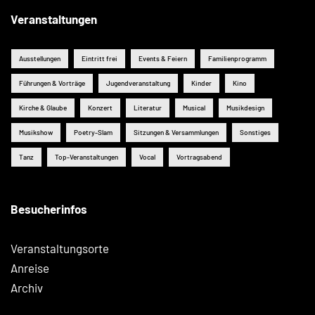
Veranstaltungen
Ausstellungen
Eintritt frei
Events & Feiern
Familienprogramm
Führungen & Vorträge
Jugendveranstaltung
Kinder
Kino
Kirche & Glaube
Konzert
Literatur
Musical
Musikdesign
Musikshow
Poetry-Slam
Sitzungen & Versammlungen
Sonstiges
Tanz
Top-Veranstaltungen
Vocal
Vortragsabend
Besucherinfos
Veranstaltungsorte
Anreise
Archiv