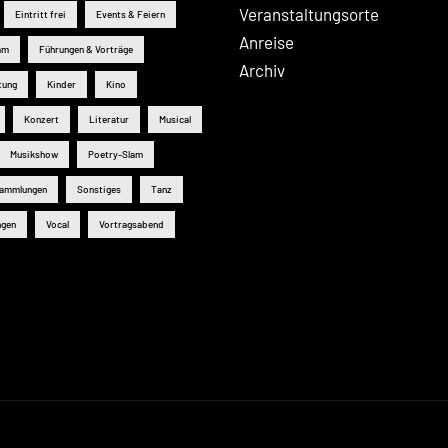
Veranstaltungsorte
Eintritt frei
Events & Feiern
Anreise
mm
Führungen & Vorträge
Archiv
tung
Kinder
Kino
Konzert
Literatur
Musical
Musikshow
Poetry-Slam
sammlungen
Sonstiges
Tanz
ngen
Vocal
Vortragsabend