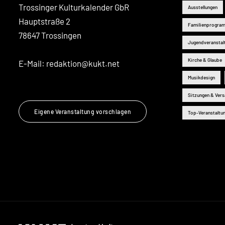
Trossinger Kulturkalender GbR
Ausstellungen
Hauptstraße 2
Familienprogra
78647 Trossingen
Jugendveranstal
Kirche & Glaube
E-Mail:
redaktion@kukt.net
Musikdesign
Sitzungen & Ver
Eigene Veranstaltung vorschlagen
Top-Veranstaltu