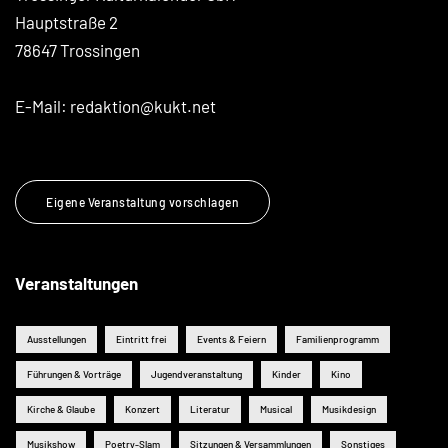
Hauptstraße 2
78647 Trossingen
E-Mail:
redaktion@kukt.net
Eigene Veranstaltung vorschlagen
Veranstaltungen
Ausstellungen
Eintritt frei
Events & Feiern
Familienprogramm
Führungen & Vorträge
Jugendveranstaltung
Kinder
Kino
Kirche & Glaube
Konzert
Literatur
Musical
Musikdesign
Musikshow
Poetry-Slam
Sitzungen & Versammlungen
Sonstiges