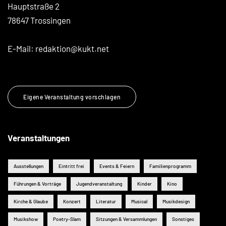
Hauptstraße 2
78647 Trossingen
E-Mail:
redaktion@kukt.net
Eigene Veranstaltung vorschlagen
Veranstaltungen
Ausstellungen
Eintritt frei
Events & Feiern
Familienprogramm
Führungen & Vorträge
Jugendveranstaltung
Kinder
Kino
Kirche & Glaube
Konzert
Literatur
Musical
Musikdesign
Musikshow
Poetry-Slam
Sitzungen & Versammlungen
Sonstiges