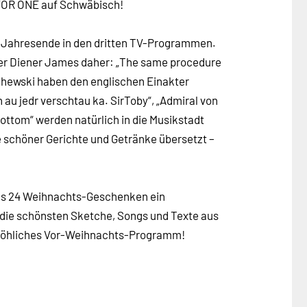
FOR ONE auf Schwäbisch!
m Jahresende in den dritten TV-Programmen.
er Diener James daher: „The same procedure
schewski haben den englischen Einakter
 au jedr verschtau ka. SirToby“, „Admiral von
ottom“ werden natürlich in die Musikstadt
e schöner Gerichte und Getränke übersetzt –
aus 24 Weihnachts-Geschenken ein
die schönsten Sketche, Songs und Texte aus
fröhliches Vor-Weihnachts-Programm!