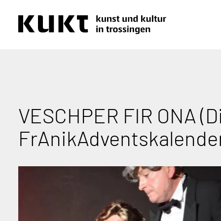
VESCHPER FIR ONA (Din
FrAnikAdventskalende