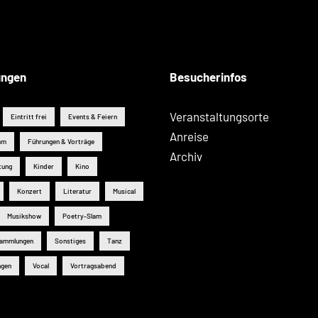
ungen
Besucherinfos
Veranstaltungsorte
Eintritt frei
Events & Feiern
Anreise
mm
Führungen & Vorträge
Archiv
tung
Kinder
Kino
Konzert
Literatur
Musical
Musikshow
Poetry-Slam
sammlungen
Sonstiges
Tanz
ngen
Vocal
Vortragsabend