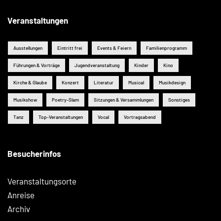
Veranstaltungen
Ausstellungen
Eintritt frei
Events & Feiern
Familienprogramm
Führungen & Vorträge
Jugendveranstaltung
Kinder
Kino
Kirche & Glaube
Konzert
Literatur
Musical
Musikdesign
Musikshow
Poetry-Slam
Sitzungen & Versammlungen
Sonstiges
Tanz
Top-Veranstaltungen
Vocal
Vortragsabend
Besucherinfos
Veranstaltungsorte
Anreise
Archiv