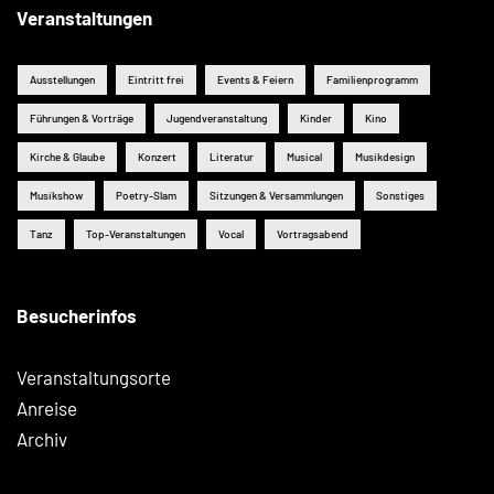
Veranstaltungen
Ausstellungen
Eintritt frei
Events & Feiern
Familienprogramm
Führungen & Vorträge
Jugendveranstaltung
Kinder
Kino
Kirche & Glaube
Konzert
Literatur
Musical
Musikdesign
Musikshow
Poetry-Slam
Sitzungen & Versammlungen
Sonstiges
Tanz
Top-Veranstaltungen
Vocal
Vortragsabend
Besucherinfos
Veranstaltungsorte
Anreise
Archiv