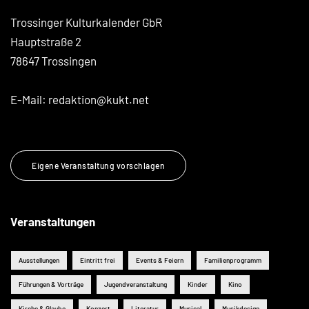
Trossinger Kulturkalender GbR
Hauptstraße 2
78647 Trossingen
E-Mail:
redaktion@kukt.net
Eigene Veranstaltung vorschlagen
Veranstaltungen
Ausstellungen
Eintritt frei
Events & Feiern
Familienprogramm
Führungen & Vorträge
Jugendveranstaltung
Kinder
Kino
Kirche & Glaube
Konzert
Literatur
Musical
Musikdesign