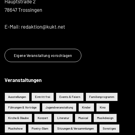
Hauptstraße 2
78647 Trossingen
E-Mail:
redaktion@kukt.net
Eigene Veranstaltung vorschlagen
Veranstaltungen
Ausstellungen
Eintritt frei
Events & Feiern
Familienprogramm
Führungen & Vorträge
Jugendveranstaltung
Kinder
Kino
Kirche & Glaube
Konzert
Literatur
Musical
Musikdesign
Musikshow
Poetry-Slam
Sitzungen & Versammlungen
Sonstiges