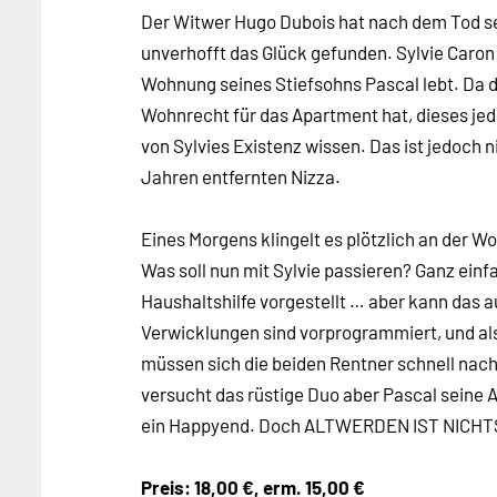
Der Witwer Hugo Dubois hat nach dem Tod se
unverhofft das Glück gefunden. Sylvie Caron h
Wohnung seines Stiefsohns Pascal lebt. Da d
Wohnrecht für das Apartment hat, dieses jedoch
von Sylvies Existenz wissen. Das ist jedoch n
Jahren entfernten Nizza.
Eines Morgens klingelt es plötzlich an der W
Was soll nun mit Sylvie passieren? Ganz einf
Haushaltshilfe vorgestellt … aber kann das
Verwicklungen sind vorprogrammiert, und als
müssen sich die beiden Rentner schnell na
versucht das rüstige Duo aber Pascal sein
ein Happyend. Doch ALTWERDEN IST NICHT
Preis: 18,00 €, erm. 15,00 €