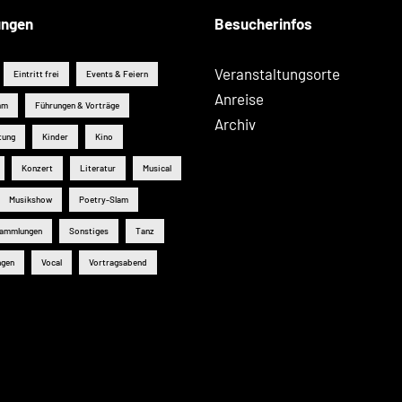
ungen
Besucherinfos
Veranstaltungsorte
Eintritt frei
Events & Feiern
Anreise
mm
Führungen & Vorträge
Archiv
tung
Kinder
Kino
Konzert
Literatur
Musical
Musikshow
Poetry-Slam
sammlungen
Sonstiges
Tanz
ngen
Vocal
Vortragsabend