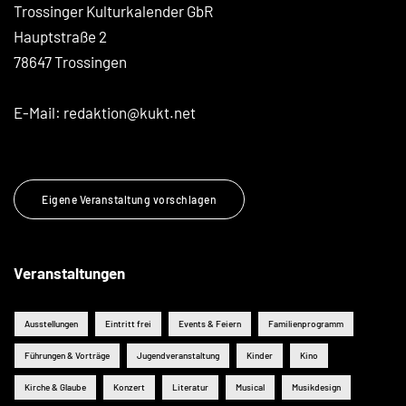
Trossinger Kulturkalender GbR
Hauptstraße 2
78647 Trossingen
E-Mail:
redaktion@kukt.net
Eigene Veranstaltung vorschlagen
Veranstaltungen
Ausstellungen
Eintritt frei
Events & Feiern
Familienprogramm
Führungen & Vorträge
Jugendveranstaltung
Kinder
Kino
Kirche & Glaube
Konzert
Literatur
Musical
Musikdesign