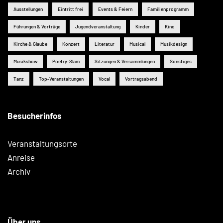
Ausstellungen
Eintritt frei
Events & Feiern
Familienprogramm
Führungen & Vorträge
Jugendveranstaltung
Kinder
Kino
Kirche & Glaube
Konzert
Literatur
Musical
Musikdesign
Musikshow
Poetry-Slam
Sitzungen & Versammlungen
Sonstiges
Tanz
Top-Veranstaltungen
Vocal
Vortragsabend
Besucherinfos
Veranstaltungsorte
Anreise
Archiv
Über uns