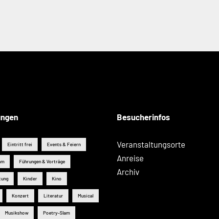
ungen
Besucherinfos
Veranstaltungsorte
Eintritt frei
Events & Feiern
Anreise
mm
Führungen & Vorträge
Archiv
tung
Kinder
Kino
Konzert
Literatur
Musical
Musikshow
Poetry-Slam