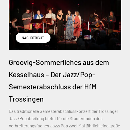
NACHBERICHT
Groovig-Sommerliches aus dem
Kesselhaus – Der Jazz/Pop-
Semesterabschluss der HfM
Trossingen
Das traditionelle Semesterabschlusskonzert der Trossinger
Jazz/Popabteilung bietet für die Studierenden des
Verbreiterungsfaches Jazz/Pop zwei Mal jährlich eine große