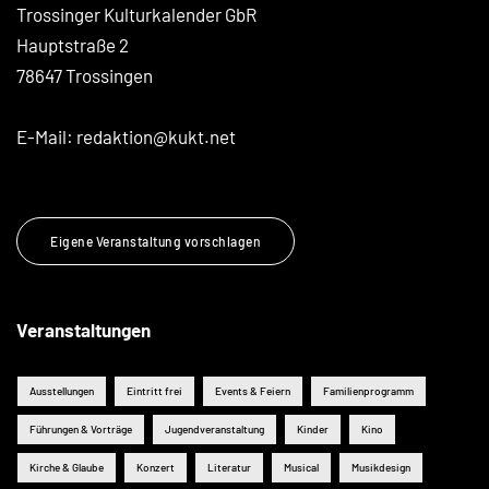
Trossinger Kulturkalender GbR
Hauptstraße 2
78647 Trossingen
E-Mail:
redaktion@kukt.net
Eigene Veranstaltung vorschlagen
Veranstaltungen
Ausstellungen
Eintritt frei
Events & Feiern
Familienprogramm
Führungen & Vorträge
Jugendveranstaltung
Kinder
Kino
Kirche & Glaube
Konzert
Literatur
Musical
Musikdesign