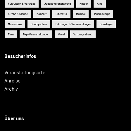
Führungen & Vorträge
Jugendveranstaltung
Kinder
Kino
Kirche & Glaube
Konzert
Literatur
Musical
Musikdesign
Musikshow
Poetry-Slam
Sitzungen & Versammlungen
Sonstiges
Tanz
Top-Veranstaltungen
Vocal
Vortragsabend
Besucherinfos
Veranstaltungsorte
Anreise
Archiv
Über uns