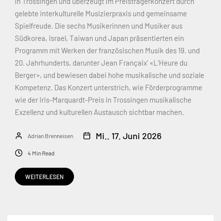
in Trossingen und überzeugt im Preisträgerkonzert durch
gelebte interkulturelle Musizierpraxis und gemeinsame
Spielfreude. Die sechs Musikerinnen und Musiker aus
Südkorea, Israel, Taiwan und Japan präsentierten ein
Programm mit Werken der französischen Musik des 19. und
20. Jahrhunderts, darunter Jean Françaix’ «L’Heure du
Berger», und bewiesen dabei hohe musikalische und soziale
Kompetenz. Das Konzert unterstrich, wie Förderprogramme
wie der Iris-Marquardt-Preis in Trossingen musikalische
Exzellenz und kulturellen Austausch sichtbar machen.
Mi.. 17. Juni 2026
Adrian Brenneisen
4 Min Read
WEITERLESEN