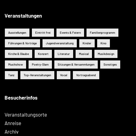
Veranstaltungen
Ausstellungen
Eintritt frei
Events & Feiern
Familienprogramm
Führungen & Vorträge
Jugendveranstaltung
Kinder
Kino
Kirche & Glaube
Konzert
Literatur
Musical
Musikdesign
Musikshow
Poetry-Slam
Sitzungen & Versammlungen
Sonstiges
Tanz
Top-Veranstaltungen
Vocal
Vortragsabend
Besucherinfos
Veranstaltungsorte
Anreise
Archiv