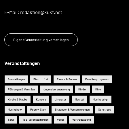
E-Mail:
redaktion@kukt.net
Eigene Veranstaltung vorschlagen
Veranstaltungen
Ausstellungen
Eintritt frei
Events & Feiern
Familienprogramm
Führungen & Vorträge
Jugendveranstaltung
Kinder
Kino
Kirche & Glaube
Konzert
Literatur
Musical
Musikdesign
Musikshow
Poetry-Slam
Sitzungen & Versammlungen
Sonstiges
Tanz
Top-Veranstaltungen
Vocal
Vortragsabend