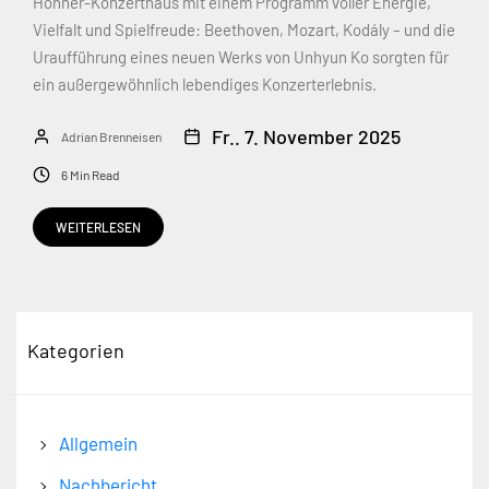
Hohner-Konzerthaus mit einem Programm voller Energie,
Vielfalt und Spielfreude: Beethoven, Mozart, Kodály – und die
Uraufführung eines neuen Werks von Unhyun Ko sorgten für
ein außergewöhnlich lebendiges Konzerterlebnis.
Fr.. 7. November 2025
Adrian Brenneisen
6 Min Read
WEITERLESEN
Kategorien
Allgemein
Nachbericht