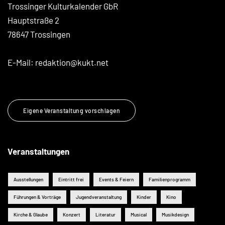
Trossinger Kulturkalender GbR
Hauptstraße 2
78647 Trossingen
E-Mail:
redaktion@kukt.net
Eigene Veranstaltung vorschlagen
Veranstaltungen
Ausstellungen
Eintritt frei
Events & Feiern
Familienprogramm
Führungen & Vorträge
Jugendveranstaltung
Kinder
Kino
Kirche & Glaube
Konzert
Literatur
Musical
Musikdesign