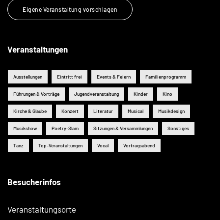
Eigene Veranstaltung vorschlagen
Veranstaltungen
Ausstellungen
Eintritt frei
Events & Feiern
Familienprogramm
Führungen & Vorträge
Jugendveranstaltung
Kinder
Kino
Kirche & Glaube
Konzert
Literatur
Musical
Musikdesign
Musikshow
Poetry-Slam
Sitzungen & Versammlungen
Sonstiges
Tanz
Top-Veranstaltungen
Vocal
Vortragsabend
Besucherinfos
Veranstaltungsorte