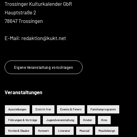
Trossinger Kulturkalender GbR
Hauptstraße 2
78647 Trossingen
E-Mail:
redaktion@kukt.net
Eigene Veranstaltung vorschlagen
Veranstaltungen
Ausstellungen
Eintritt frei
Events & Feiern
Familienprogramm
Führungen & Vorträge
Jugendveranstaltung
Kinder
Kino
Kirche & Glaube
Konzert
Literatur
Musical
Musikdesign